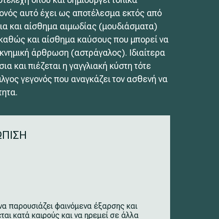
γονός αυτό έχει ως αποτέλεσμα εκτός από
τια και αίσθημα αιμωδίας (μουδιάσματα)
 καθώς και αίσθημα καύσους που μπορεί να
οκνημική άρθρωση (αστράγαλος). Ιδιαίτερα
ια και πιέζεται η γαγγλιακή κύστη τότε
άλγος γεγονός που αναγκάζει τον ασθενή να
τητα.
ΩΠΙΣΗ
ί να παρουσιάζει φαινόμενα έξαρσης και
αι κατά καιρούς και να ηρεμεί σε άλλα