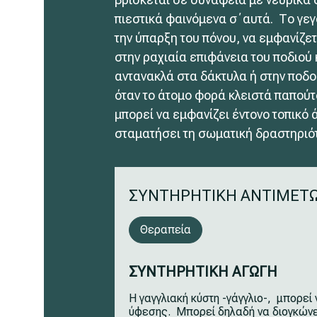
πιεστικά φαινόμενα σ΄αυτά. Το γε
την ύπαρξη του πόνου, να εμφανίζε
στην ραχιαία επιφάνεια του ποδιού
αντανακλά στα δάκτυλα ή στην ποδ
όταν το άτομο φορά κλειστά παπούτσ
μπορεί να εμφανίζει έντονο τοπικό 
σταματήσει τη σωματική δραστηριό
ΣΥΝΤΗΡΗΤΙΚΗ ΑΝΤΙΜΕΤ
Θεραπεία
ΣΥΝΤΗΡΗΤΙΚΗ ΑΓΩΓΗ
Η γαγγλιακή κύστη -γάγγλιο-, μπορε
ύφεσης. Μπορεί δηλαδή να διογκώνετ