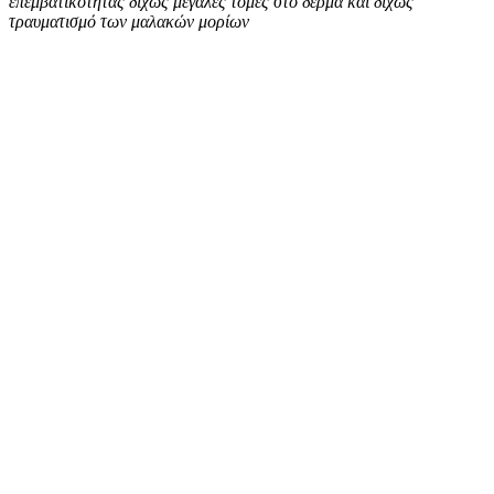
επεμβατικότητας δίχως μεγάλες τομές στο δέρμα και δίχως
τραυματισμό των μαλακών μορίων