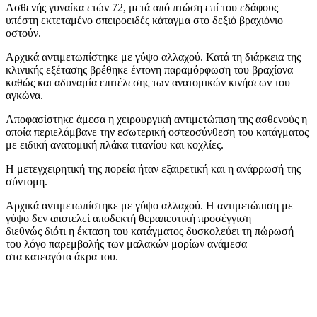
Ασθενής γυναίκα ετών 72, μετά από πτώση επί του εδάφους
υπέστη εκτεταμένο σπειροειδές κάταγμα στο δεξιό βραχιόνιο
οστούν.
Αρχικά αντιμετωπίστηκε με γύψο αλλαχού. Κατά τη διάρκεια της
κλινικής εξέτασης βρέθηκε έντονη παραμόρφωση του βραχίονα
καθώς και αδυναμία επιτέλεσης των ανατομικών κινήσεων του
αγκώνα.
Αποφασίστηκε άμεσα η χειρουργική αντιμετώπιση της ασθενούς η
οποία περιελάμβανε την εσωτερική οστεοσύνθεση του κατάγματος
με ειδική ανατομική πλάκα τιτανίου και κοχλίες.
Η μετεγχειρητική της πορεία ήταν εξαιρετική και η ανάρρωσή της
σύντομη.
Aρχικά αντιμετωπίστηκε με γύψο αλλαχού. Η αντιμετώπιση με
γύψο δεν αποτελεί αποδεκτή θεραπευτική προσέγγιση
διεθνώς διότι η έκταση του κατάγματος δυσκολεύει τη πώρωσή
του λόγο παρεμβολής των μαλακών μορίων ανάμεσα
στα κατεαγότα άκρα του.