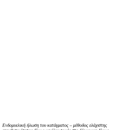
Ενδομυελική ήλωση του κατάγματος – μέθοδος ελάχιστης