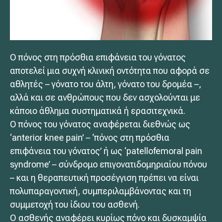
Ο πόνος στη πρόσθια επιφάνεια του γόνατος
αποτελεί μια συχνή κλινική οντότητα που αφορά σε
αθλητές – γόνατο του άλτη, γόνατο του δρομέα –,
αλλά και σε ανθρώπους που δεν ασχολούνται με
κάποιο άθλημα συστηματικά ή ερασιτεχνικά.
Ο πόνος του γόνατος αναφέρεται διεθνώς ως
‘anterior knee pain’ – ‘πόνος στη πρόσθια
επιφάνεια του γόνατος’ ή ως ‘patellofemoral pain
syndrome’ – σύνδρομο επιγονατιδομηριαίου πόνου
– και η θεραπευτική προσέγγιση πρέπει να είναι
πολυπαραγοντική, συμπεριλαμβάνοντας και τη
συμμετοχή του ίδιου του ασθενή.
Ο ασθενής αναφέρει κυρίως πόνο και δυσκαμψία