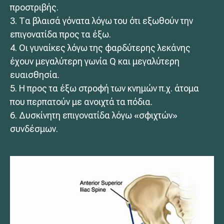
προστριβής.
3. Τα βλαισά γόνατα λόγω του ότι εξωθούν την
επιγονατίδα προς τα έξω.
4. Οι γυναίκες λόγω της φαρδύτερης λεκάνης
έχουν μεγαλύτερη γωνία Q και μεγαλύτερη
ευαισθησία.
5. Η προς τα έξω στροφή των κνημών π.χ. άτομα
που περπατούν με ανοιχτά τα πόδια.
6. Δυσκίνητη επιγονατίδα λόγω «σφιχτών»
συνδέσμων.