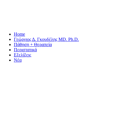
Home
Γεώργιος Δ. Γκουδέλης MD. Ph.D.
Πάθηση + Θεραπεία
Περιστατικά
Εξελίξεις
Νέα