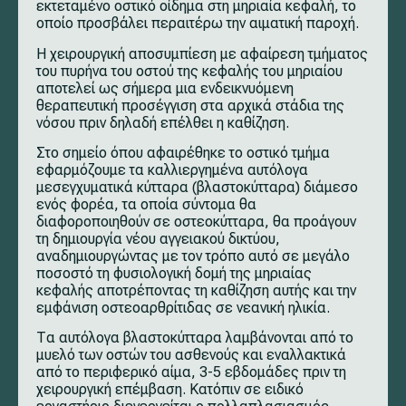
εκτεταμένο οστικό οίδημα στη μηριαία κεφαλή, το
οποίο προσβάλει περαιτέρω την αιματική παροχή.
Η χειρουργική αποσυμπίεση με αφαίρεση τμήματος
του πυρήνα του οστού της κεφαλής του μηριαίου
αποτελεί ως σήμερα μια ενδεικνυόμενη
θεραπευτική προσέγγιση στα αρχικά στάδια της
νόσου πριν δηλαδή επέλθει η καθίζηση.
Στο σημείο όπου αφαιρέθηκε το οστικό τμήμα
εφαρμόζουμε τα καλλιεργημένα αυτόλογα
μεσεγχυματικά κύτταρα (βλαστοκύτταρα) διάμεσο
ενός φορέα, τα οποία σύντομα θα
διαφοροποιηθούν σε οστεοκύτταρα, θα προάγουν
τη δημιουργία νέου αγγειακού δικτύου,
αναδημιουργώντας με τον τρόπο αυτό σε μεγάλο
ποσοστό τη φυσιολογική δομή της μηριαίας
κεφαλής αποτρέποντας τη καθίζηση αυτής και την
εμφάνιση οστεοαρθρίτιδας σε νεανική ηλικία.
Τα αυτόλογα βλαστοκύτταρα λαμβάνονται από το
μυελό των οστών του ασθενούς και εναλλακτικά
από το περιφερικό αίμα, 3-5 εβδομάδες πριν τη
χειρουργική επέμβαση. Κατόπιν σε ειδικό