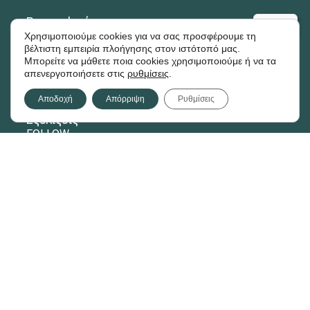
Βιογραφικό
Χρησιμοποιούμε cookies για να σας προσφέρουμε τη
βέλτιστη εμπειρία πλοήγησης στον ιστότοπό μας.
Παθήσεις - Θεραπεία
Μπορείτε να μάθετε ποια cookies χρησιμοποιούμε ή να τα
απενεργοποιήσετε στις
ρυθμίσεις
.
Νέα
Αποδοχή
Απόρριψη
Ρυθμίσεις
Εξελίξεις
FOLLOW
Youtube
Facebook
LinkedIn
ΚΛΙΝΙΚΗ
ArthroHeal Clinic - Ιατρείο:
Εθνικής Αντιστάσεως 74 και Αίαντος,
Κτήριο 1, 5ος όροφος, Καλαμαριά Θεσσαλονίκη.
Η κλινική εξέταση στη κλινική, γίνεται κατόπιν ραντεβού.