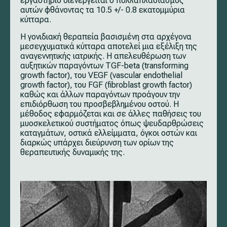
εργαστήριο διενεργείται ο πολλαπλασιασμός
αυτών φθάνοντας τα 10.5 +/- 0.8 εκατομμύρια
κύτταρα.
Η γονιδιακή θεραπεία βασισμένη στα αρχέγονα
μεσεγχυματικά κύτταρα αποτελεί μια εξέλιξη της
αναγεννητικής ιατρικής. Η απελευθέρωση των
αυξητικών παραγόντων TGF-beta (transforming
growth factor), του VEGF (vascular endothelial
growth factor), του FGF (fibroblast growth factor)
καθώς και άλλων παραγόντων προάγουν την
επιδιόρθωση του προσβεβλημένου οστού. Η
μέθοδος εφαρμόζεται και σε άλλες παθήσεις του
μυοσκελετικού συστήματος όπως ψευδαρθρώσεις
καταγμάτων, οστικά ελλείμματα, όγκοι οστών και
διαρκώς υπάρχει διεύρυνση των ορίων της
θεραπευτικής δυναμικής της.