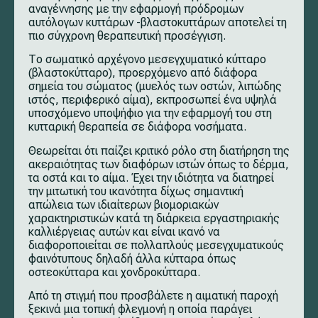
αναγέννησης με την εφαρμογή πρόδρομων
αυτόλογων κυττάρων -βλαστοκυττάρων αποτελεί τη
πιο σύγχρονη θεραπευτική προσέγγιση.
Το σωματικό αρχέγονο μεσεγχυματικό κύτταρο
(βλαστοκύτταρο), προερχόμενο από διάφορα
σημεία του σώματος (μυελός των οστών, λιπώδης
ιστός, περιφερικό αίμα), εκπροσωπεί ένα υψηλά
υποσχόμενο υποψήφιο για την εφαρμογή του στη
κυτταρική θεραπεία σε διάφορα νοσήματα.
Θεωρείται ότι παίζει κριτικό ρόλο στη διατήρηση της
ακεραιότητας των διαφόρων ιστών όπως το δέρμα,
τα οστά και το αίμα. Έχει την ιδιότητα να διατηρεί
την μιτωτική του ικανότητα δίχως σημαντική
απώλεια των ιδιαίτερων βιομοριακών
χαρακτηριστικών κατά τη διάρκεια εργαστηριακής
καλλιέργειας αυτών και είναι ικανό να
διαφοροποιείται σε πολλαπλούς μεσεγχυματικούς
φαινότυπους δηλαδή άλλα κύτταρα όπως
οστεοκύτταρα και χονδροκύτταρα.
Από τη στιγμή που προσβάλετε η αιματική παροχή
ξεκινά μια τοπική φλεγμονή η οποία παράγει