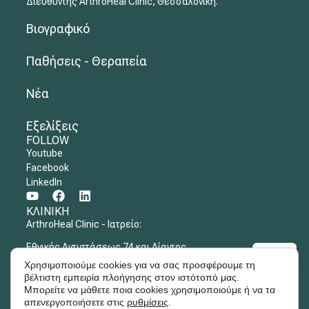
Διευθυντής ArthroHeal Clinic, Θεσσαλονίκη.
Βιογραφικό
Παθήσεις - Θεραπεία
Νέα
Εξελίξεις
FOLLOW
Youtube
Facebook
LinkedIn
ΚΛΙΝΙΚΗ
ArthroHeal Clinic - Ιατρείο:
Εθνικής Αντιστάσεως 74 και Αίαντος,
Κτήριο 1, 5ος όροφος, Καλαμαριά Θεσσαλονίκη.
Χρησιμοποιούμε cookies για να σας προσφέρουμε τη
βέλτιστη εμπειρία πλοήγησης στον ιστότοπό μας.
Η κλινική εξέταση στη κλινική, γίνεται κατόπιν ραντεβού.
Μπορείτε να μάθετε ποια cookies χρησιμοποιούμε ή να τα
απενεργοποιήσετε στις
ρυθμίσεις
.